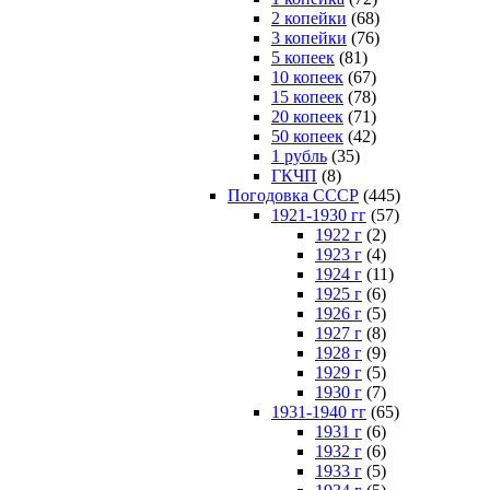
2 копейки
(68)
3 копейки
(76)
5 копеек
(81)
10 копеек
(67)
15 копеек
(78)
20 копеек
(71)
50 копеек
(42)
1 рубль
(35)
ГКЧП
(8)
Погодовка СССР
(445)
1921-1930 гг
(57)
1922 г
(2)
1923 г
(4)
1924 г
(11)
1925 г
(6)
1926 г
(5)
1927 г
(8)
1928 г
(9)
1929 г
(5)
1930 г
(7)
1931-1940 гг
(65)
1931 г
(6)
1932 г
(6)
1933 г
(5)