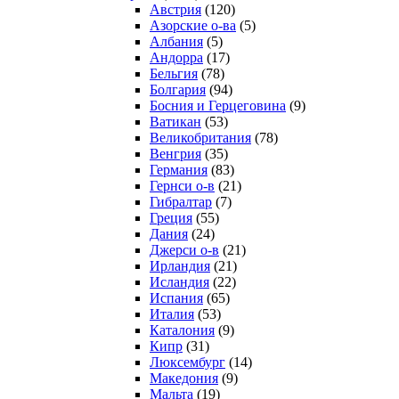
Австрия
(120)
Азорские о-ва
(5)
Албания
(5)
Андорра
(17)
Бельгия
(78)
Болгария
(94)
Босния и Герцеговина
(9)
Ватикан
(53)
Великобритания
(78)
Венгрия
(35)
Германия
(83)
Гернси о-в
(21)
Гибралтар
(7)
Греция
(55)
Дания
(24)
Джерси о-в
(21)
Ирландия
(21)
Исландия
(22)
Испания
(65)
Италия
(53)
Каталония
(9)
Кипр
(31)
Люксембург
(14)
Македония
(9)
Мальта
(19)