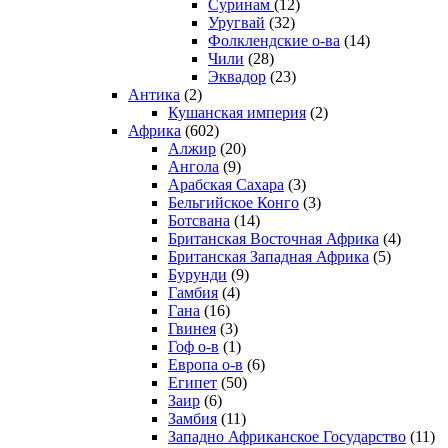
Суринам
(12)
Уругвай
(32)
Фолклендские о-ва
(14)
Чили
(28)
Эквадор
(23)
Антика
(2)
Кушанская империя
(2)
Африка
(602)
Алжир
(20)
Ангола
(9)
Арабская Сахара
(3)
Бельгийское Конго
(3)
Ботсвана
(14)
Британская Восточная Африка
(4)
Британская Западная Африка
(5)
Бурунди
(9)
Гамбия
(4)
Гана
(16)
Гвинея
(3)
Гоф о-в
(1)
Европа о-в
(6)
Египет
(50)
Заир
(6)
Замбия
(11)
Западно Африканское Государство
(11)