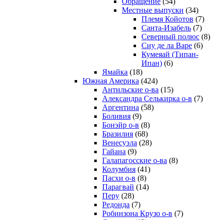
Обращение
(54)
Местные выпуски
(34)
Племя Койотов
(7)
Санта-Изабель
(7)
Северный полюс
(8)
Сиу де ла Варе
(6)
Кумеяай (Типан-
Ипан)
(6)
Ямайка
(18)
Южная Америка
(424)
Антильские о-ва
(15)
Александра Селькирка о-в
(7)
Аргентина
(58)
Боливия
(9)
Бонэйр о-в
(8)
Бразилия
(68)
Венесуэла
(28)
Гайана
(9)
Галапагосские о-ва
(8)
Колумбия
(41)
Пасхи о-в
(8)
Парагвай
(14)
Перу
(28)
Редонда
(7)
Робинзона Крузо о-в
(7)