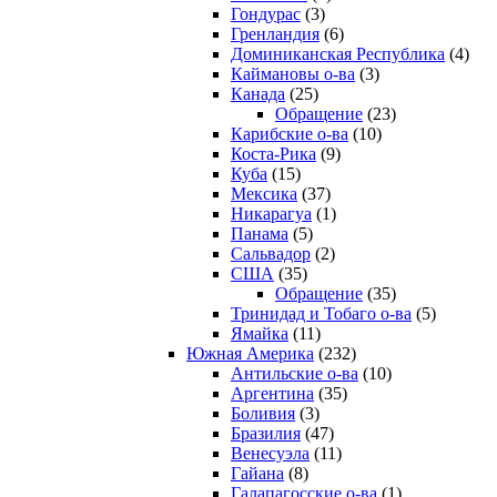
Гондурас
(3)
Гренландия
(6)
Доминиканская Республика
(4)
Каймановы о-ва
(3)
Канада
(25)
Обращение
(23)
Карибские о-ва
(10)
Коста-Рика
(9)
Куба
(15)
Мексика
(37)
Никарагуа
(1)
Панама
(5)
Сальвадор
(2)
США
(35)
Обращение
(35)
Тринидад и Тобаго о-ва
(5)
Ямайка
(11)
Южная Америка
(232)
Антильские о-ва
(10)
Аргентина
(35)
Боливия
(3)
Бразилия
(47)
Венесуэла
(11)
Гайана
(8)
Галапагосские о-ва
(1)