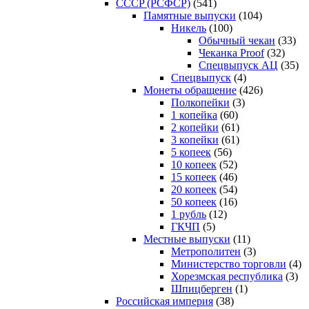
CCCP (РСФСР)
(541)
Памятные выпуски
(104)
Никель
(100)
Обычный чекан
(33)
Чеканка Proof
(32)
Спецвыпуск АЦ
(35)
Спецвыпуск
(4)
Монеты обращение
(426)
Полкопейки
(3)
1 копейка
(60)
2 копейки
(61)
3 копейки
(61)
5 копеек
(56)
10 копеек
(52)
15 копеек
(46)
20 копеек
(54)
50 копеек
(16)
1 рубль
(12)
ГКЧП
(5)
Местные выпуски
(11)
Метрополитен
(3)
Министерство торговли
(4)
Хорезмская республика
(3)
Шпицберген
(1)
Российская империя
(38)