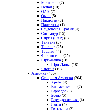
Монголия
(7)
Непал
(10)
ОАЭ
(7)
Оман
(5)
Пакистан
(8)
Палестина
(1)
Саудовская Аравия
(4)
Сингапур
(15)
Сирия (САР)
(6)
Тайвань
(3)
Тайланд
(25)
Турция
(44)
Филиппины
(25)
Шри-Ланка
(18)
Шри-Ланка
(18)
Япония
(10)
Америка
(436)
Северная Америка
(204)
Аруба
(4)
Багамские о-ва
(7)
Барбадос
(5)
Белиз
(5)
Бермудские о-ва
(6)
Гаити
(4)
Гватемала
(2)