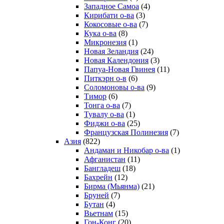
Западное Самоа
(4)
Кирибати о-ва
(3)
Кокосовые о-ва
(7)
Кука о-ва
(8)
Микронезия
(1)
Новая Зеландия
(24)
Новая Календония
(3)
Папуа-Новая Гвинея
(11)
Питкэрн о-в
(6)
Соломоновы о-ва
(9)
Тимор
(6)
Тонга о-ва
(7)
Тувалу о-ва
(1)
Фиджи о-ва
(25)
Французская Полинезия
(7)
Азия
(822)
Андаман и Никобар о-ва
(1)
Афганистан
(11)
Бангладеш
(18)
Бахрейн
(12)
Бирма (Мьянма)
(21)
Бруней
(7)
Бутан
(4)
Вьетнам
(15)
Гон-Конг
(20)