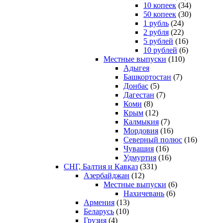
10 копеек
(34)
50 копеек
(30)
1 рубль
(24)
2 рубля
(22)
5 рублей
(16)
10 рублей
(6)
Местные выпуски
(110)
Адыгея
Башкортостан
(7)
Донбас
(5)
Дагестан
(7)
Коми
(8)
Крым
(12)
Калмыкия
(7)
Мордовия
(16)
Северный полюс
(16)
Чувашия
(16)
Удмуртия
(16)
СНГ, Балтия и Кавказ
(331)
Азербайджан
(12)
Местные выпуски
(6)
Нахичевань
(6)
Армения
(13)
Беларусь
(10)
Грузия
(4)