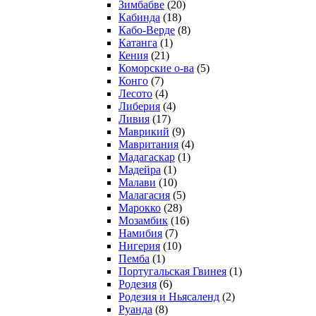
Зимбабве
(20)
Кабинда
(18)
Кабо-Верде
(8)
Катанга
(1)
Кения
(21)
Коморcкие о-ва
(5)
Конго
(7)
Лесото
(4)
Либерия
(4)
Ливия
(17)
Маврикий
(9)
Мавритания
(4)
Мадагаскар
(1)
Мадейра
(1)
Малави
(10)
Малагасия
(5)
Марокко
(28)
Мозамбик
(16)
Намибия
(7)
Нигерия
(10)
Пемба
(1)
Португальская Гвинея
(1)
Родезия
(6)
Родезия и Ньясаленд
(2)
Руанда
(8)