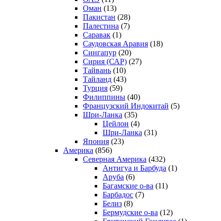
Оман
(13)
Пакистан
(28)
Палестина
(7)
Саравак
(1)
Саудовская Аравия
(18)
Сингапур
(20)
Сирия (САР)
(27)
Тайвань
(10)
Тайланд
(43)
Турция
(59)
Филиппины
(40)
Французский Индокитай
(5)
Шри-Ланка
(35)
Цейлон
(4)
Шри-Ланка
(31)
Япония
(23)
Америка
(856)
Северная Америка
(432)
Антигуа и Барбуда
(1)
Аруба
(6)
Багамские о-ва
(11)
Барбадос
(7)
Белиз
(8)
Бермудские о-ва
(12)