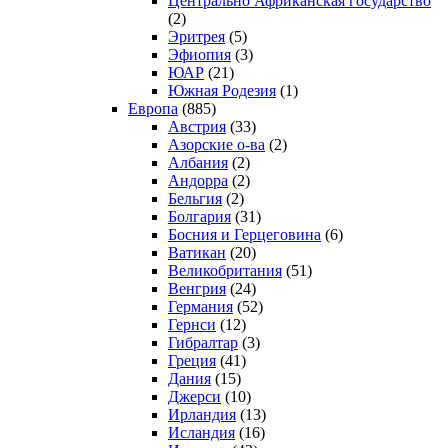
Центрально Африканская государство
(2)
Эритрея
(5)
Эфиопия
(3)
ЮАР
(21)
Южная Родезия
(1)
Европа
(885)
Австрия
(33)
Азорские о-ва
(2)
Албания
(2)
Андорра
(2)
Бельгия
(2)
Болгария
(31)
Босния и Герцеговина
(6)
Ватикан
(20)
Великобритания
(51)
Венгрия
(24)
Германия
(52)
Гернси
(12)
Гибралтар
(3)
Греция
(41)
Дания
(15)
Джерси
(10)
Ирландия
(13)
Исландия
(16)