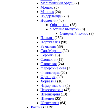
Мальтийский орден
(2)
Монако
(5)
Мэн о-в
(24)
Нидерланды
(29)
Норвегия
(46)
Обращение
(38)
Частные выпуски
(8)
Северный полюс
(8)
Польша
(258)
Португалия
(98)
Румыния
(39)
Сан-Марино
(32)
Сербия
(15)
Словакия
(11)
Словения
(24)
Фарерские о-ва
(7)
Финляндия
(65)
Франция
(80)
Хорватия
(16)
Чафаринас о-в
(5)
Чехословакия
(47)
Швейцария
(13)
Швеция
(25)
Югославия
(64)
Россия
(3179)