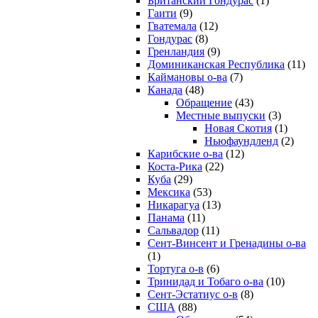
Британский Гондурас
(1)
Гаити
(9)
Гватемала
(12)
Гондурас
(8)
Гренландия
(9)
Доминиканская Республика
(11)
Каймановы о-ва
(7)
Канада
(48)
Обращение
(43)
Местные выпуски
(3)
Новая Скотия
(1)
Ньюфаундленд
(2)
Карибские о-ва
(12)
Коста-Рика
(22)
Куба
(29)
Мексика
(53)
Никарагуа
(13)
Панама
(11)
Сальвадор
(11)
Сент-Винсент и Гренадины о-ва
(1)
Тортуга о-в
(6)
Тринидад и Тобаго о-ва
(10)
Сент-Эстатиус о-в
(8)
США
(88)