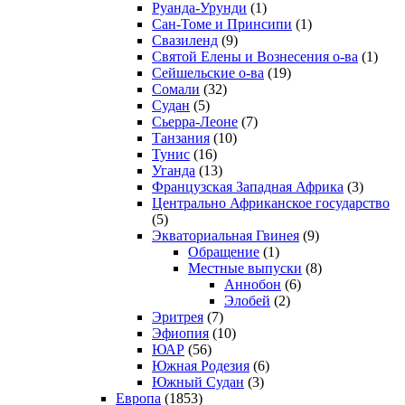
Руанда-Урунди
(1)
Сан-Томе и Принсипи
(1)
Свазиленд
(9)
Святой Елены и Вознесения о-ва
(1)
Сейшельские о-ва
(19)
Сомали
(32)
Судан
(5)
Сьерра-Леоне
(7)
Танзания
(10)
Тунис
(16)
Уганда
(13)
Французская Западная Африка
(3)
Центрально Африканское государство
(5)
Экваториальная Гвинея
(9)
Обращение
(1)
Местные выпуски
(8)
Аннобон
(6)
Элобей
(2)
Эритрея
(7)
Эфиопия
(10)
ЮАР
(56)
Южная Родезия
(6)
Южный Судан
(3)
Европа
(1853)