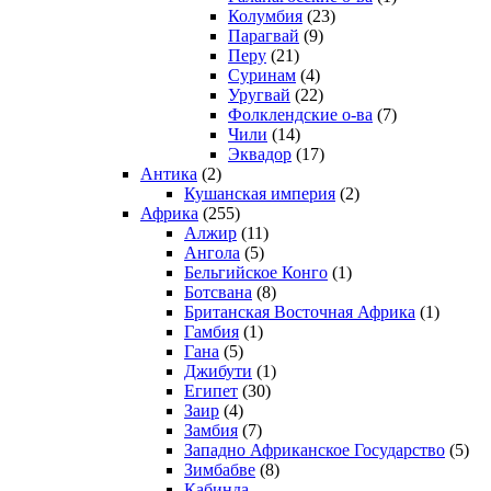
Колумбия
(23)
Парагвай
(9)
Перу
(21)
Суринам
(4)
Уругвай
(22)
Фолклендские о-ва
(7)
Чили
(14)
Эквадор
(17)
Антика
(2)
Кушанская империя
(2)
Африка
(255)
Алжир
(11)
Ангола
(5)
Бельгийское Конго
(1)
Ботсвана
(8)
Британская Восточная Африка
(1)
Гамбия
(1)
Гана
(5)
Джибути
(1)
Египет
(30)
Заир
(4)
Замбия
(7)
Западно Африканское Государство
(5)
Зимбабве
(8)
Кабинда