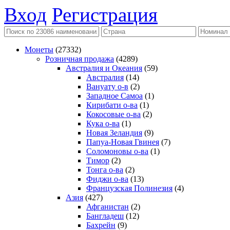
Вход
Регистрация
Монеты
(27332)
Розничная продажа
(4289)
Австралия и Океания
(59)
Австралия
(14)
Вануату о-в
(2)
Западное Самоа
(1)
Кирибати о-ва
(1)
Кокосовые о-ва
(2)
Кука о-ва
(1)
Новая Зеландия
(9)
Папуа-Новая Гвинея
(7)
Соломоновы о-ва
(1)
Тимор
(2)
Тонга о-ва
(2)
Фиджи о-ва
(13)
Французская Полинезия
(4)
Азия
(427)
Афганистан
(2)
Бангладеш
(12)
Бахрейн
(9)