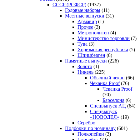
CCCP (РСФСР)
(1937)
Годовые наборы
(11)
Местные выпуски
(31)
Армавир
(1)
Прочее
(3)
Метрополитен
(4)
Министерство торговли
(7)
Тува
(3)
Хорезмская республика
(5)
Шпицберген
(8)
Памятные выпуски
(226)
Золото
(1)
Никель
(225)
Обычный чекан
(66)
Чеканка Proof
(76)
Чеканка Proof
(70)
Барселона
(6)
Спецвыпуск АЦ
(64)
Спецвыпуск
«НОВОДЕЛ»
(19)
Серебро
Подборки по номиналу
(601)
Полкопейки
(3)
1 копейка
(72)