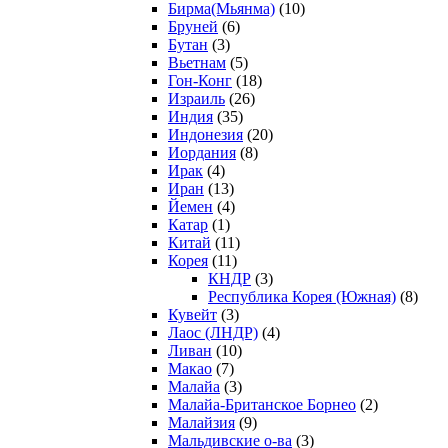
Бирма(Мьянма)
(10)
Бруней
(6)
Бутан
(3)
Вьетнам
(5)
Гон-Конг
(18)
Израиль
(26)
Индия
(35)
Индонезия
(20)
Иордания
(8)
Ирак
(4)
Иран
(13)
Йемен
(4)
Катар
(1)
Китай
(11)
Корея
(11)
КНДР
(3)
Республика Корея (Южная)
(8)
Кувейт
(3)
Лаос (ЛНДР)
(4)
Ливан
(10)
Макао
(7)
Малайа
(3)
Малайа-Британское Борнео
(2)
Малайзия
(9)
Мальдивские о-ва
(3)