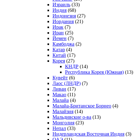
Израиль
(33)
Индия
(68)
Индонезия
(27)
Иордания
(21)
Ирак
(7)
Иран
(25)
Йемен
(7)
Камбоджа
(2)
Катар
(4)
Китай
(17)
Корея
(27)
КНДР
(14)
Республика Корея (Южная)
(13)
Кувейт
(6)
Лаос (ЛНДР)
(7)
Ливан
(17)
Макао
(11)
Малайа
(4)
Малайа-Британское Борнео
(4)
Малайзия
(14)
Мальдивские о-ва
(13)
Монголия
(23)
Непал
(33)
Нидерландская Восточная Индия
(3)
ОАЭ
(11)