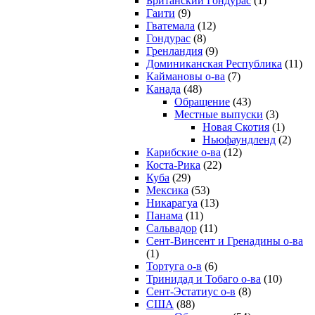
Британский Гондурас
(1)
Гаити
(9)
Гватемала
(12)
Гондурас
(8)
Гренландия
(9)
Доминиканская Республика
(11)
Каймановы о-ва
(7)
Канада
(48)
Обращение
(43)
Местные выпуски
(3)
Новая Скотия
(1)
Ньюфаундленд
(2)
Карибские о-ва
(12)
Коста-Рика
(22)
Куба
(29)
Мексика
(53)
Никарагуа
(13)
Панама
(11)
Сальвадор
(11)
Сент-Винсент и Гренадины о-ва
(1)
Тортуга о-в
(6)
Тринидад и Тобаго о-ва
(10)
Сент-Эстатиус о-в
(8)
США
(88)