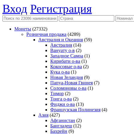
Вход
Регистрация
Монеты
(27332)
Розничная продажа
(4289)
Австралия и Океания
(59)
Австралия
(14)
Вануату о-в
(2)
Западное Самоа
(1)
Кирибати о-ва
(1)
Кокосовые о-ва
(2)
Кука о-ва
(1)
Новая Зеландия
(9)
Папуа-Новая Гвинея
(7)
Соломоновы о-ва
(1)
Тимор
(2)
Тонга о-ва
(2)
Фиджи о-ва
(13)
Французская Полинезия
(4)
Азия
(427)
Афганистан
(2)
Бангладеш
(12)
Бахрейн
(9)