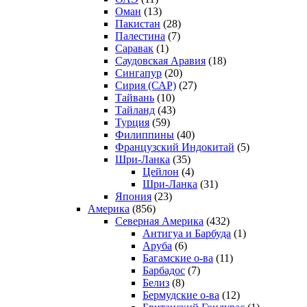
Оман
(13)
Пакистан
(28)
Палестина
(7)
Саравак
(1)
Саудовская Аравия
(18)
Сингапур
(20)
Сирия (САР)
(27)
Тайвань
(10)
Тайланд
(43)
Турция
(59)
Филиппины
(40)
Французский Индокитай
(5)
Шри-Ланка
(35)
Цейлон
(4)
Шри-Ланка
(31)
Япония
(23)
Америка
(856)
Северная Америка
(432)
Антигуа и Барбуда
(1)
Аруба
(6)
Багамские о-ва
(11)
Барбадос
(7)
Белиз
(8)
Бермудские о-ва
(12)