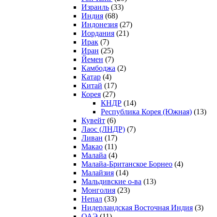
Израиль
(33)
Индия
(68)
Индонезия
(27)
Иордания
(21)
Ирак
(7)
Иран
(25)
Йемен
(7)
Камбоджа
(2)
Катар
(4)
Китай
(17)
Корея
(27)
КНДР
(14)
Республика Корея (Южная)
(13)
Кувейт
(6)
Лаос (ЛНДР)
(7)
Ливан
(17)
Макао
(11)
Малайа
(4)
Малайа-Британское Борнео
(4)
Малайзия
(14)
Мальдивские о-ва
(13)
Монголия
(23)
Непал
(33)
Нидерландская Восточная Индия
(3)
ОАЭ
(11)