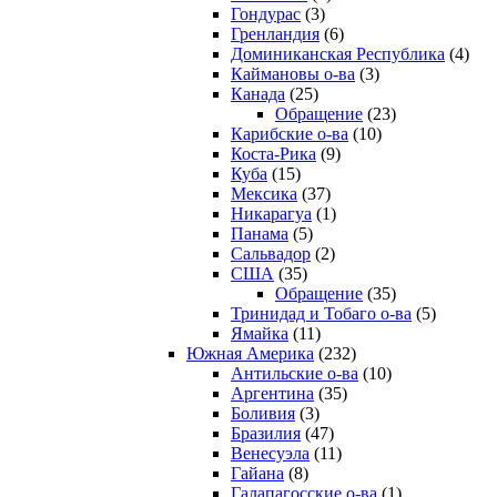
Гондурас
(3)
Гренландия
(6)
Доминиканская Республика
(4)
Каймановы о-ва
(3)
Канада
(25)
Обращение
(23)
Карибские о-ва
(10)
Коста-Рика
(9)
Куба
(15)
Мексика
(37)
Никарагуа
(1)
Панама
(5)
Сальвадор
(2)
США
(35)
Обращение
(35)
Тринидад и Тобаго о-ва
(5)
Ямайка
(11)
Южная Америка
(232)
Антильские о-ва
(10)
Аргентина
(35)
Боливия
(3)
Бразилия
(47)
Венесуэла
(11)
Гайана
(8)
Галапагосские о-ва
(1)