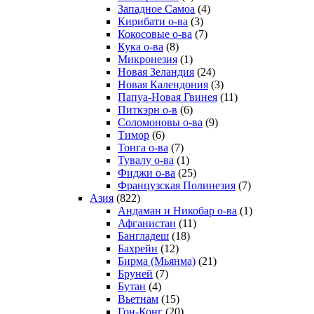
Западное Самоа
(4)
Кирибати о-ва
(3)
Кокосовые о-ва
(7)
Кука о-ва
(8)
Микронезия
(1)
Новая Зеландия
(24)
Новая Календония
(3)
Папуа-Новая Гвинея
(11)
Питкэрн о-в
(6)
Соломоновы о-ва
(9)
Тимор
(6)
Тонга о-ва
(7)
Тувалу о-ва
(1)
Фиджи о-ва
(25)
Французская Полинезия
(7)
Азия
(822)
Андаман и Никобар о-ва
(1)
Афганистан
(11)
Бангладеш
(18)
Бахрейн
(12)
Бирма (Мьянма)
(21)
Бруней
(7)
Бутан
(4)
Вьетнам
(15)
Гон-Конг
(20)