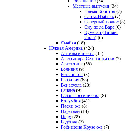
Обращение
(54)
Местные выпуски
(34)
Племя Койотов
(7)
Санта-Изабель
(7)
Северный полюс
(8)
Сиу де ла Варе
(6)
Кумеяай (Типан-
Ипан)
(6)
Ямайка
(18)
Южная Америка
(424)
Антильские о-ва
(15)
Александра Селькирка о-в
(7)
Аргентина
(58)
Боливия
(9)
Бонэйр о-в
(8)
Бразилия
(68)
Венесуэла
(28)
Гайана
(9)
Галапагосские о-ва
(8)
Колумбия
(41)
Пасхи о-в
(8)
Парагвай
(14)
Перу
(28)
Редонда
(7)
Робинзона Крузо о-в
(7)