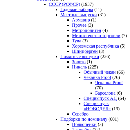
CCCP (РСФСР)
(1937)
Годовые наборы
(11)
Местные выпуски
(31)
Армавир
(1)
Прочее
(3)
Метрополитен
(4)
Министерство торговли
(7)
Тува
(3)
Хорезмская республика
(5)
Шпицберген
(8)
Памятные выпуски
(226)
Золото
(1)
Никель
(225)
Обычный чекан
(66)
Чеканка Proof
(76)
Чеканка Proof
(70)
Барселона
(6)
Спецвыпуск АЦ
(64)
Спецвыпуск
«НОВОДЕЛ»
(19)
Серебро
Подборки по номиналу
(601)
Полкопейки
(3)
1 копейка
(72)