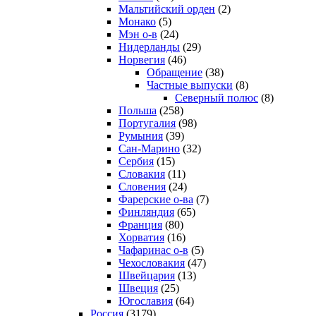
Мальтийский орден
(2)
Монако
(5)
Мэн о-в
(24)
Нидерланды
(29)
Норвегия
(46)
Обращение
(38)
Частные выпуски
(8)
Северный полюс
(8)
Польша
(258)
Португалия
(98)
Румыния
(39)
Сан-Марино
(32)
Сербия
(15)
Словакия
(11)
Словения
(24)
Фарерские о-ва
(7)
Финляндия
(65)
Франция
(80)
Хорватия
(16)
Чафаринас о-в
(5)
Чехословакия
(47)
Швейцария
(13)
Швеция
(25)
Югославия
(64)
Россия
(3179)