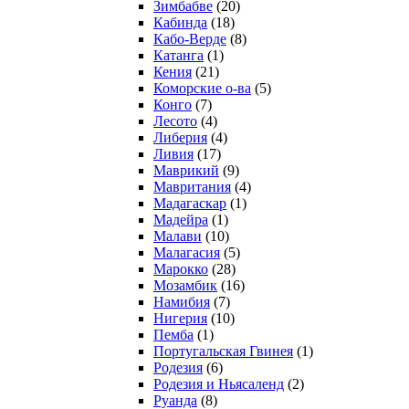
Зимбабве
(20)
Кабинда
(18)
Кабо-Верде
(8)
Катанга
(1)
Кения
(21)
Коморcкие о-ва
(5)
Конго
(7)
Лесото
(4)
Либерия
(4)
Ливия
(17)
Маврикий
(9)
Мавритания
(4)
Мадагаскар
(1)
Мадейра
(1)
Малави
(10)
Малагасия
(5)
Марокко
(28)
Мозамбик
(16)
Намибия
(7)
Нигерия
(10)
Пемба
(1)
Португальская Гвинея
(1)
Родезия
(6)
Родезия и Ньясаленд
(2)
Руанда
(8)