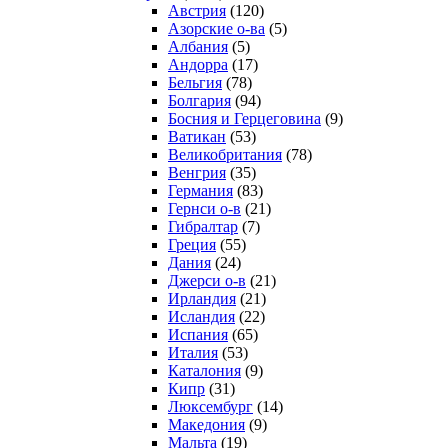
Австрия
(120)
Азорские о-ва
(5)
Албания
(5)
Андорра
(17)
Бельгия
(78)
Болгария
(94)
Босния и Герцеговина
(9)
Ватикан
(53)
Великобритания
(78)
Венгрия
(35)
Германия
(83)
Гернси о-в
(21)
Гибралтар
(7)
Греция
(55)
Дания
(24)
Джерси о-в
(21)
Ирландия
(21)
Исландия
(22)
Испания
(65)
Италия
(53)
Каталония
(9)
Кипр
(31)
Люксембург
(14)
Македония
(9)
Мальта
(19)