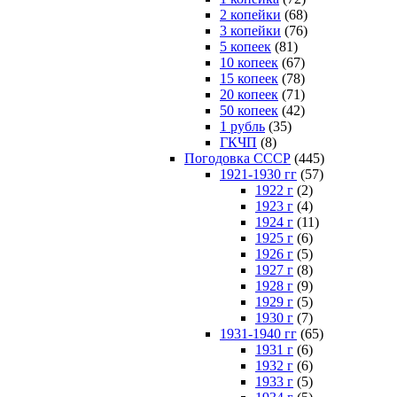
2 копейки
(68)
3 копейки
(76)
5 копеек
(81)
10 копеек
(67)
15 копеек
(78)
20 копеек
(71)
50 копеек
(42)
1 рубль
(35)
ГКЧП
(8)
Погодовка СССР
(445)
1921-1930 гг
(57)
1922 г
(2)
1923 г
(4)
1924 г
(11)
1925 г
(6)
1926 г
(5)
1927 г
(8)
1928 г
(9)
1929 г
(5)
1930 г
(7)
1931-1940 гг
(65)
1931 г
(6)
1932 г
(6)
1933 г
(5)