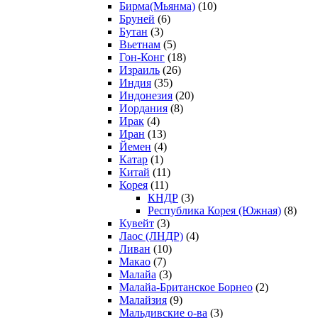
Бирма(Мьянма)
(10)
Бруней
(6)
Бутан
(3)
Вьетнам
(5)
Гон-Конг
(18)
Израиль
(26)
Индия
(35)
Индонезия
(20)
Иордания
(8)
Ирак
(4)
Иран
(13)
Йемен
(4)
Катар
(1)
Китай
(11)
Корея
(11)
КНДР
(3)
Республика Корея (Южная)
(8)
Кувейт
(3)
Лаос (ЛНДР)
(4)
Ливан
(10)
Макао
(7)
Малайа
(3)
Малайа-Британское Борнео
(2)
Малайзия
(9)
Мальдивские о-ва
(3)