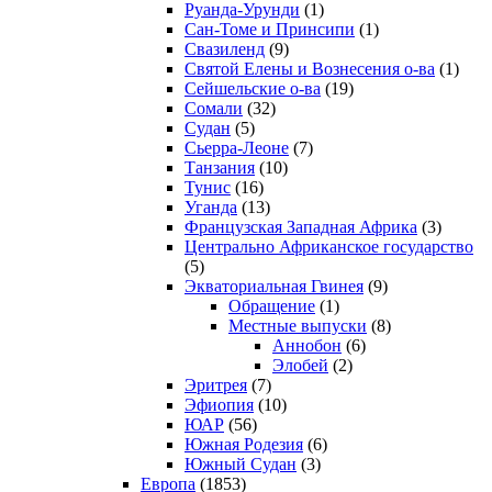
Руанда-Урунди
(1)
Сан-Томе и Принсипи
(1)
Свазиленд
(9)
Святой Елены и Вознесения о-ва
(1)
Сейшельские о-ва
(19)
Сомали
(32)
Судан
(5)
Сьерра-Леоне
(7)
Танзания
(10)
Тунис
(16)
Уганда
(13)
Французская Западная Африка
(3)
Центрально Африканское государство
(5)
Экваториальная Гвинея
(9)
Обращение
(1)
Местные выпуски
(8)
Аннобон
(6)
Элобей
(2)
Эритрея
(7)
Эфиопия
(10)
ЮАР
(56)
Южная Родезия
(6)
Южный Судан
(3)
Европа
(1853)