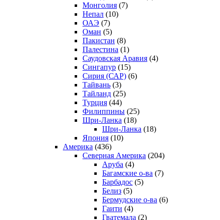
Монголия
(7)
Непал
(10)
ОАЭ
(7)
Оман
(5)
Пакистан
(8)
Палестина
(1)
Саудовская Аравия
(4)
Сингапур
(15)
Сирия (САР)
(6)
Тайвань
(3)
Тайланд
(25)
Турция
(44)
Филиппины
(25)
Шри-Ланка
(18)
Шри-Ланка
(18)
Япония
(10)
Америка
(436)
Северная Америка
(204)
Аруба
(4)
Багамские о-ва
(7)
Барбадос
(5)
Белиз
(5)
Бермудские о-ва
(6)
Гаити
(4)
Гватемала
(2)