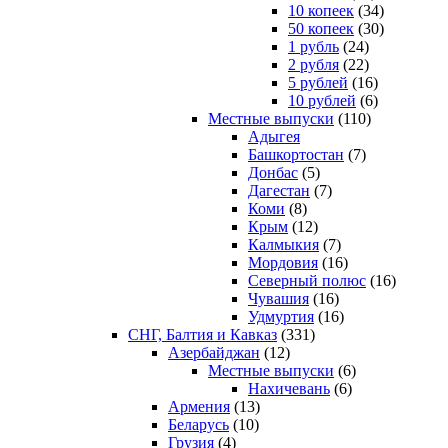
10 копеек
(34)
50 копеек
(30)
1 рубль
(24)
2 рубля
(22)
5 рублей
(16)
10 рублей
(6)
Местные выпуски
(110)
Адыгея
Башкортостан
(7)
Донбас
(5)
Дагестан
(7)
Коми
(8)
Крым
(12)
Калмыкия
(7)
Мордовия
(16)
Северный полюс
(16)
Чувашия
(16)
Удмуртия
(16)
СНГ, Балтия и Кавказ
(331)
Азербайджан
(12)
Местные выпуски
(6)
Нахичевань
(6)
Армения
(13)
Беларусь
(10)
Грузия
(4)