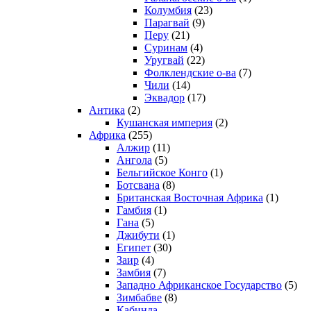
Колумбия
(23)
Парагвай
(9)
Перу
(21)
Суринам
(4)
Уругвай
(22)
Фолклендские о-ва
(7)
Чили
(14)
Эквадор
(17)
Антика
(2)
Кушанская империя
(2)
Африка
(255)
Алжир
(11)
Ангола
(5)
Бельгийское Конго
(1)
Ботсвана
(8)
Британская Восточная Африка
(1)
Гамбия
(1)
Гана
(5)
Джибути
(1)
Египет
(30)
Заир
(4)
Замбия
(7)
Западно Африканское Государство
(5)
Зимбабве
(8)
Кабинда