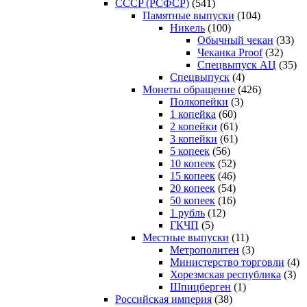
CCCP (РСФСР)
(541)
Памятные выпуски
(104)
Никель
(100)
Обычный чекан
(33)
Чеканка Proof
(32)
Спецвыпуск АЦ
(35)
Спецвыпуск
(4)
Монеты обращение
(426)
Полкопейки
(3)
1 копейка
(60)
2 копейки
(61)
3 копейки
(61)
5 копеек
(56)
10 копеек
(52)
15 копеек
(46)
20 копеек
(54)
50 копеек
(16)
1 рубль
(12)
ГКЧП
(5)
Местные выпуски
(11)
Метрополитен
(3)
Министерство торговли
(4)
Хорезмская республика
(3)
Шпицберген
(1)
Российская империя
(38)