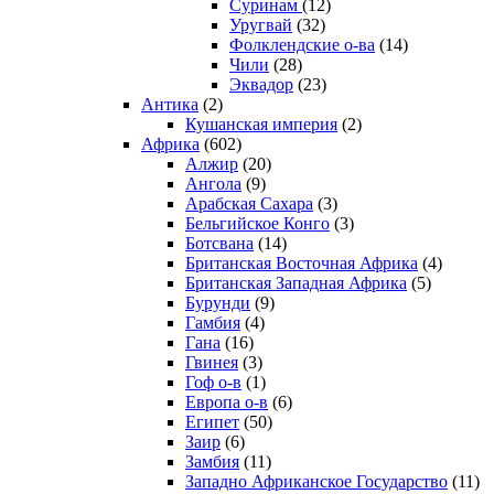
Суринам
(12)
Уругвай
(32)
Фолклендские о-ва
(14)
Чили
(28)
Эквадор
(23)
Антика
(2)
Кушанская империя
(2)
Африка
(602)
Алжир
(20)
Ангола
(9)
Арабская Сахара
(3)
Бельгийское Конго
(3)
Ботсвана
(14)
Британская Восточная Африка
(4)
Британская Западная Африка
(5)
Бурунди
(9)
Гамбия
(4)
Гана
(16)
Гвинея
(3)
Гоф о-в
(1)
Европа о-в
(6)
Египет
(50)
Заир
(6)
Замбия
(11)
Западно Африканское Государство
(11)