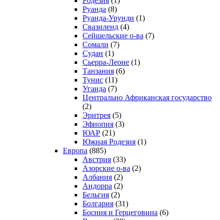
Родезия
(1)
Руанда
(8)
Руанда-Урунди
(1)
Свазиленд
(4)
Сейшельские о-ва
(7)
Сомали
(7)
Судан
(1)
Сьерра-Леоне
(1)
Танзания
(6)
Тунис
(11)
Уганда
(7)
Центрально Африканская государство
(2)
Эритрея
(5)
Эфиопия
(3)
ЮАР
(21)
Южная Родезия
(1)
Европа
(885)
Австрия
(33)
Азорские о-ва
(2)
Албания
(2)
Андорра
(2)
Бельгия
(2)
Болгария
(31)
Босния и Герцеговина
(6)