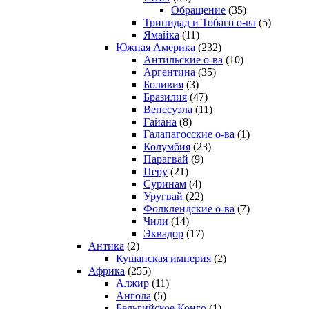
Обращение
(35)
Тринидад и Тобаго о-ва
(5)
Ямайка
(11)
Южная Америка
(232)
Антильские о-ва
(10)
Аргентина
(35)
Боливия
(3)
Бразилия
(47)
Венесуэла
(11)
Гайана
(8)
Галапагосские о-ва
(1)
Колумбия
(23)
Парагвай
(9)
Перу
(21)
Суринам
(4)
Уругвай
(22)
Фолклендские о-ва
(7)
Чили
(14)
Эквадор
(17)
Антика
(2)
Кушанская империя
(2)
Африка
(255)
Алжир
(11)
Ангола
(5)
Бельгийское Конго
(1)