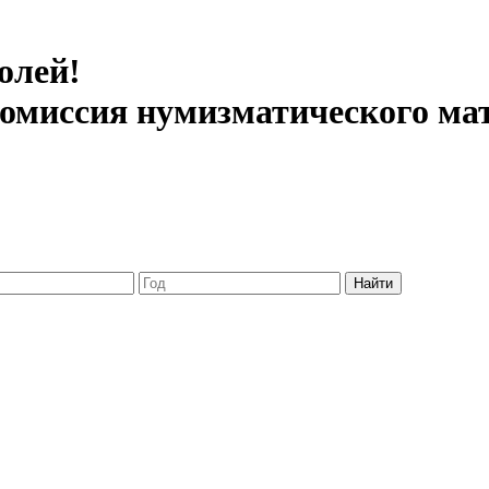
олей!
 комиссия нумизматического ма