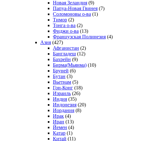
Новая Зеландия
(9)
Папуа-Новая Гвинея
(7)
Соломоновы о-ва
(1)
Тимор
(2)
Тонга о-ва
(2)
Фиджи о-ва
(13)
Французская Полинезия
(4)
Азия
(427)
Афганистан
(2)
Бангладеш
(12)
Бахрейн
(9)
Бирма(Мьянма)
(10)
Бруней
(6)
Бутан
(3)
Вьетнам
(5)
Гон-Конг
(18)
Израиль
(26)
Индия
(35)
Индонезия
(20)
Иордания
(8)
Ирак
(4)
Иран
(13)
Йемен
(4)
Катар
(1)
Китай
(11)