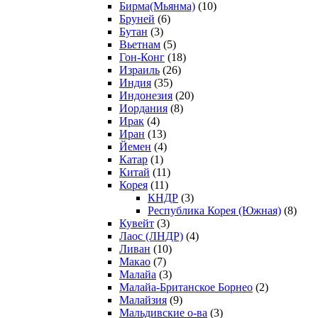
Бирма(Мьянма)
(10)
Бруней
(6)
Бутан
(3)
Вьетнам
(5)
Гон-Конг
(18)
Израиль
(26)
Индия
(35)
Индонезия
(20)
Иордания
(8)
Ирак
(4)
Иран
(13)
Йемен
(4)
Катар
(1)
Китай
(11)
Корея
(11)
КНДР
(3)
Республика Корея (Южная)
(8)
Кувейт
(3)
Лаос (ЛНДР)
(4)
Ливан
(10)
Макао
(7)
Малайа
(3)
Малайа-Британское Борнео
(2)
Малайзия
(9)
Мальдивские о-ва
(3)