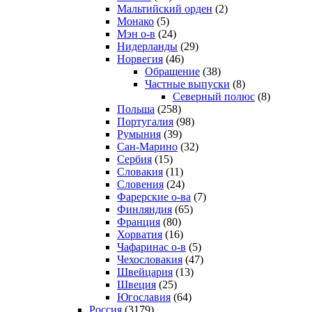
Мальтийский орден
(2)
Монако
(5)
Мэн о-в
(24)
Нидерланды
(29)
Норвегия
(46)
Обращение
(38)
Частные выпуски
(8)
Северный полюс
(8)
Польша
(258)
Португалия
(98)
Румыния
(39)
Сан-Марино
(32)
Сербия
(15)
Словакия
(11)
Словения
(24)
Фарерские о-ва
(7)
Финляндия
(65)
Франция
(80)
Хорватия
(16)
Чафаринас о-в
(5)
Чехословакия
(47)
Швейцария
(13)
Швеция
(25)
Югославия
(64)
Россия
(3179)