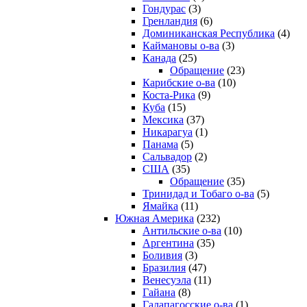
Гондурас
(3)
Гренландия
(6)
Доминиканская Республика
(4)
Каймановы о-ва
(3)
Канада
(25)
Обращение
(23)
Карибские о-ва
(10)
Коста-Рика
(9)
Куба
(15)
Мексика
(37)
Никарагуа
(1)
Панама
(5)
Сальвадор
(2)
США
(35)
Обращение
(35)
Тринидад и Тобаго о-ва
(5)
Ямайка
(11)
Южная Америка
(232)
Антильские о-ва
(10)
Аргентина
(35)
Боливия
(3)
Бразилия
(47)
Венесуэла
(11)
Гайана
(8)
Галапагосские о-ва
(1)