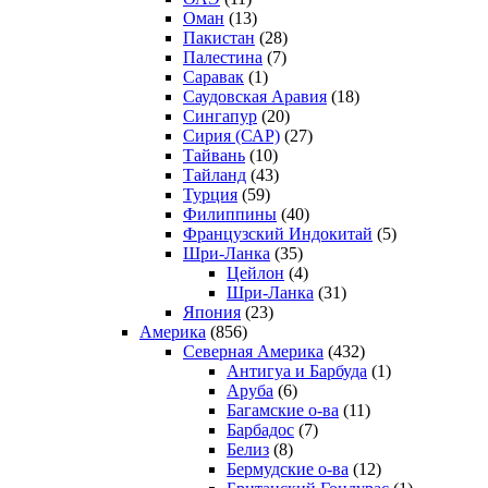
Оман
(13)
Пакистан
(28)
Палестина
(7)
Саравак
(1)
Саудовская Аравия
(18)
Сингапур
(20)
Сирия (САР)
(27)
Тайвань
(10)
Тайланд
(43)
Турция
(59)
Филиппины
(40)
Французский Индокитай
(5)
Шри-Ланка
(35)
Цейлон
(4)
Шри-Ланка
(31)
Япония
(23)
Америка
(856)
Северная Америка
(432)
Антигуа и Барбуда
(1)
Аруба
(6)
Багамские о-ва
(11)
Барбадос
(7)
Белиз
(8)
Бермудские о-ва
(12)