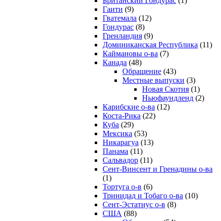
Британский Гондурас
(1)
Гаити
(9)
Гватемала
(12)
Гондурас
(8)
Гренландия
(9)
Доминиканская Республика
(11)
Каймановы о-ва
(7)
Канада
(48)
Обращение
(43)
Местные выпуски
(3)
Новая Скотия
(1)
Ньюфаундленд
(2)
Карибские о-ва
(12)
Коста-Рика
(22)
Куба
(29)
Мексика
(53)
Никарагуа
(13)
Панама
(11)
Сальвадор
(11)
Сент-Винсент и Гренадины о-ва
(1)
Тортуга о-в
(6)
Тринидад и Тобаго о-ва
(10)
Сент-Эстатиус о-в
(8)
США
(88)