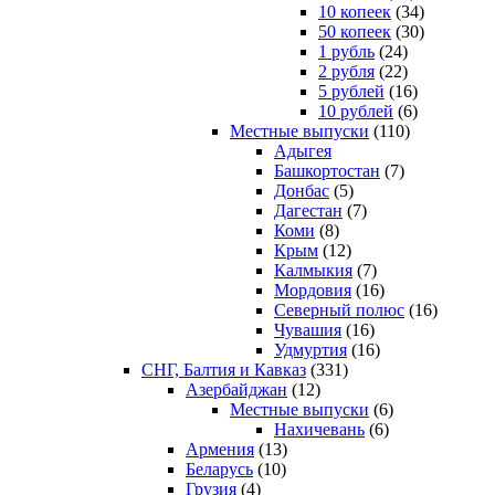
10 копеек
(34)
50 копеек
(30)
1 рубль
(24)
2 рубля
(22)
5 рублей
(16)
10 рублей
(6)
Местные выпуски
(110)
Адыгея
Башкортостан
(7)
Донбас
(5)
Дагестан
(7)
Коми
(8)
Крым
(12)
Калмыкия
(7)
Мордовия
(16)
Северный полюс
(16)
Чувашия
(16)
Удмуртия
(16)
СНГ, Балтия и Кавказ
(331)
Азербайджан
(12)
Местные выпуски
(6)
Нахичевань
(6)
Армения
(13)
Беларусь
(10)
Грузия
(4)