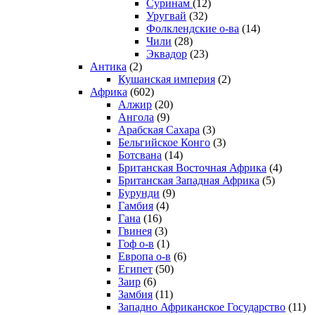
Суринам
(12)
Уругвай
(32)
Фолклендские о-ва
(14)
Чили
(28)
Эквадор
(23)
Антика
(2)
Кушанская империя
(2)
Африка
(602)
Алжир
(20)
Ангола
(9)
Арабская Сахара
(3)
Бельгийское Конго
(3)
Ботсвана
(14)
Британская Восточная Африка
(4)
Британская Западная Африка
(5)
Бурунди
(9)
Гамбия
(4)
Гана
(16)
Гвинея
(3)
Гоф о-в
(1)
Европа о-в
(6)
Египет
(50)
Заир
(6)
Замбия
(11)
Западно Африканское Государство
(11)