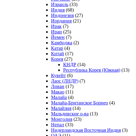
Израиль
(33)
Индия
(68)
Индонезия
(27)
Иордания
(21)
Ирак
(7)
Иран
(25)
Йемен
(7)
Камбоджа
(2)
Катар
(4)
Китай
(17)
Корея
(27)
КНДР
(14)
Республика Корея (Южная)
(13)
Кувейт
(6)
Лаос (ЛНДР)
(7)
Ливан
(17)
Макао
(11)
Малайа
(4)
Малайа-Британское Борнео
(4)
Малайзия
(14)
Мальдивские о-ва
(13)
Монголия
(23)
Непал
(33)
Нидерландская Восточная Индия
(3)
ОАЭ
(11)