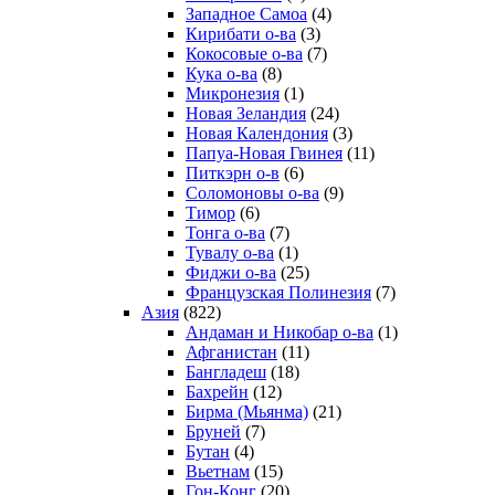
Западное Самоа
(4)
Кирибати о-ва
(3)
Кокосовые о-ва
(7)
Кука о-ва
(8)
Микронезия
(1)
Новая Зеландия
(24)
Новая Календония
(3)
Папуа-Новая Гвинея
(11)
Питкэрн о-в
(6)
Соломоновы о-ва
(9)
Тимор
(6)
Тонга о-ва
(7)
Тувалу о-ва
(1)
Фиджи о-ва
(25)
Французская Полинезия
(7)
Азия
(822)
Андаман и Никобар о-ва
(1)
Афганистан
(11)
Бангладеш
(18)
Бахрейн
(12)
Бирма (Мьянма)
(21)
Бруней
(7)
Бутан
(4)
Вьетнам
(15)
Гон-Конг
(20)