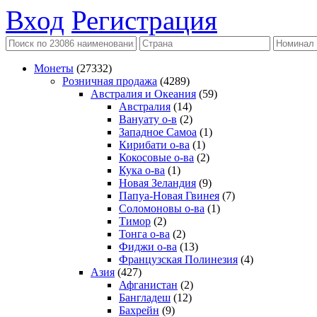
Вход
Регистрация
Монеты
(27332)
Розничная продажа
(4289)
Австралия и Океания
(59)
Австралия
(14)
Вануату о-в
(2)
Западное Самоа
(1)
Кирибати о-ва
(1)
Кокосовые о-ва
(2)
Кука о-ва
(1)
Новая Зеландия
(9)
Папуа-Новая Гвинея
(7)
Соломоновы о-ва
(1)
Тимор
(2)
Тонга о-ва
(2)
Фиджи о-ва
(13)
Французская Полинезия
(4)
Азия
(427)
Афганистан
(2)
Бангладеш
(12)
Бахрейн
(9)