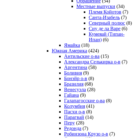
Обращение
(54)
Местные выпуски
(34)
Племя Койотов
(7)
Санта-Изабель
(7)
Северный полюс
(8)
Сиу де ла Варе
(6)
Кумеяай (Типан-
Ипан)
(6)
Ямайка
(18)
Южная Америка
(424)
Антильские о-ва
(15)
Александра Селькирка о-в
(7)
Аргентина
(58)
Боливия
(9)
Бонэйр о-в
(8)
Бразилия
(68)
Венесуэла
(28)
Гайана
(9)
Галапагосские о-ва
(8)
Колумбия
(41)
Пасхи о-в
(8)
Парагвай
(14)
Перу
(28)
Редонда
(7)
Робинзона Крузо о-в
(7)