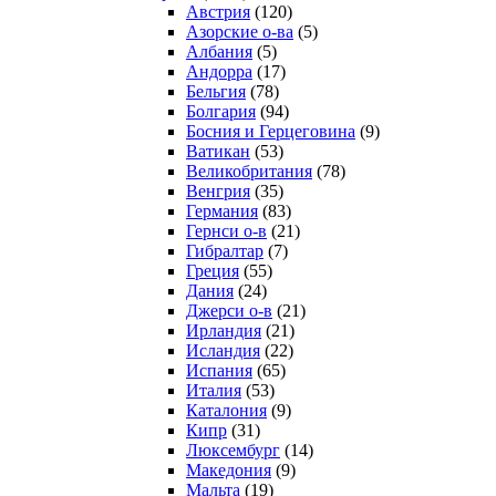
Австрия
(120)
Азорские о-ва
(5)
Албания
(5)
Андорра
(17)
Бельгия
(78)
Болгария
(94)
Босния и Герцеговина
(9)
Ватикан
(53)
Великобритания
(78)
Венгрия
(35)
Германия
(83)
Гернси о-в
(21)
Гибралтар
(7)
Греция
(55)
Дания
(24)
Джерси о-в
(21)
Ирландия
(21)
Исландия
(22)
Испания
(65)
Италия
(53)
Каталония
(9)
Кипр
(31)
Люксембург
(14)
Македония
(9)
Мальта
(19)