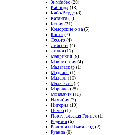
Зимбабве
(20)
Кабинда
(18)
Кабо-Верде
(8)
Катанга
(1)
Кения
(21)
Коморcкие о-ва
(5)
Конго
(7)
Лесото
(4)
Либерия
(4)
Ливия
(17)
Маврикий
(9)
Мавритания
(4)
Мадагаскар
(1)
Мадейра
(1)
Малави
(10)
Малагасия
(5)
Марокко
(28)
Мозамбик
(16)
Намибия
(7)
Нигерия
(10)
Пемба
(1)
Португальская Гвинея
(1)
Родезия
(6)
Родезия и Ньясаленд
(2)
Руанда
(8)