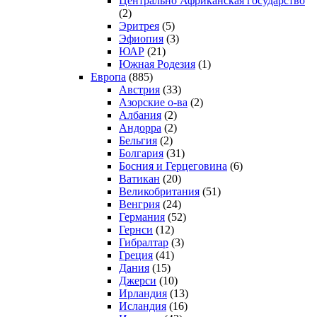
Центрально Африканская государство
(2)
Эритрея
(5)
Эфиопия
(3)
ЮАР
(21)
Южная Родезия
(1)
Европа
(885)
Австрия
(33)
Азорские о-ва
(2)
Албания
(2)
Андорра
(2)
Бельгия
(2)
Болгария
(31)
Босния и Герцеговина
(6)
Ватикан
(20)
Великобритания
(51)
Венгрия
(24)
Германия
(52)
Гернси
(12)
Гибралтар
(3)
Греция
(41)
Дания
(15)
Джерси
(10)
Ирландия
(13)
Исландия
(16)