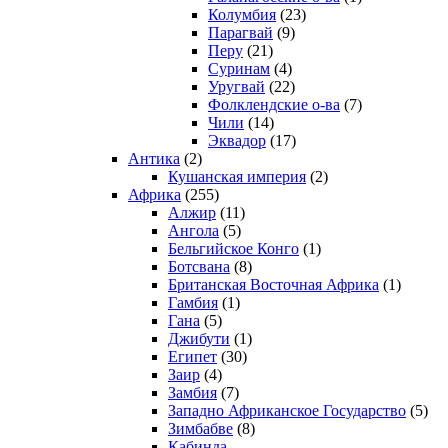
Колумбия
(23)
Парагвай
(9)
Перу
(21)
Суринам
(4)
Уругвай
(22)
Фолклендские о-ва
(7)
Чили
(14)
Эквадор
(17)
Антика
(2)
Кушанская империя
(2)
Африка
(255)
Алжир
(11)
Ангола
(5)
Бельгийское Конго
(1)
Ботсвана
(8)
Британская Восточная Африка
(1)
Гамбия
(1)
Гана
(5)
Джибути
(1)
Египет
(30)
Заир
(4)
Замбия
(7)
Западно Африканское Государство
(5)
Зимбабве
(8)
Кабинда