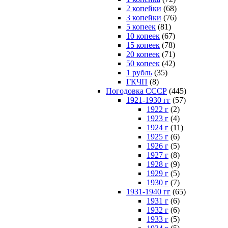
2 копейки
(68)
3 копейки
(76)
5 копеек
(81)
10 копеек
(67)
15 копеек
(78)
20 копеек
(71)
50 копеек
(42)
1 рубль
(35)
ГКЧП
(8)
Погодовка СССР
(445)
1921-1930 гг
(57)
1922 г
(2)
1923 г
(4)
1924 г
(11)
1925 г
(6)
1926 г
(5)
1927 г
(8)
1928 г
(9)
1929 г
(5)
1930 г
(7)
1931-1940 гг
(65)
1931 г
(6)
1932 г
(6)
1933 г
(5)