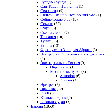
Руанда-Урунди
(1)
Сан-Томе и Принсипи
(1)
Свазиленд
(9)
Святой Елены и Вознесения о-ва
(1)
Сейшельские о-ва
(19)
Сомали
(32)
Судан
(5)
Сьерра-Леоне
(7)
Танзания
(10)
Тунис
(16)
Уганда
(13)
Французская Западная Африка
(3)
Центрально Африканское государство
(5)
Экваториальная Гвинея
(9)
Обращение
(1)
Местные выпуски
(8)
Аннобон
(6)
Элобей
(2)
Эритрея
(7)
Эфиопия
(10)
ЮАР
(56)
Южная Родезия
(6)
Южный Судан
(3)
Европа
(1853)