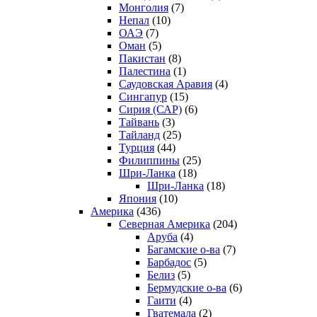
Монголия
(7)
Непал
(10)
ОАЭ
(7)
Оман
(5)
Пакистан
(8)
Палестина
(1)
Саудовская Аравия
(4)
Сингапур
(15)
Сирия (САР)
(6)
Тайвань
(3)
Тайланд
(25)
Турция
(44)
Филиппины
(25)
Шри-Ланка
(18)
Шри-Ланка
(18)
Япония
(10)
Америка
(436)
Северная Америка
(204)
Аруба
(4)
Багамские о-ва
(7)
Барбадос
(5)
Белиз
(5)
Бермудские о-ва
(6)
Гаити
(4)
Гватемала
(2)