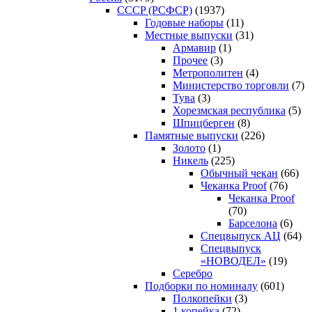
CCCP (РСФСР)
(1937)
Годовые наборы
(11)
Местные выпуски
(31)
Армавир
(1)
Прочее
(3)
Метрополитен
(4)
Министерство торговли
(7)
Тува
(3)
Хорезмская республика
(5)
Шпицберген
(8)
Памятные выпуски
(226)
Золото
(1)
Никель
(225)
Обычный чекан
(66)
Чеканка Proof
(76)
Чеканка Proof
(70)
Барселона
(6)
Спецвыпуск АЦ
(64)
Спецвыпуск
«НОВОДЕЛ»
(19)
Серебро
Подборки по номиналу
(601)
Полкопейки
(3)
1 копейка
(72)