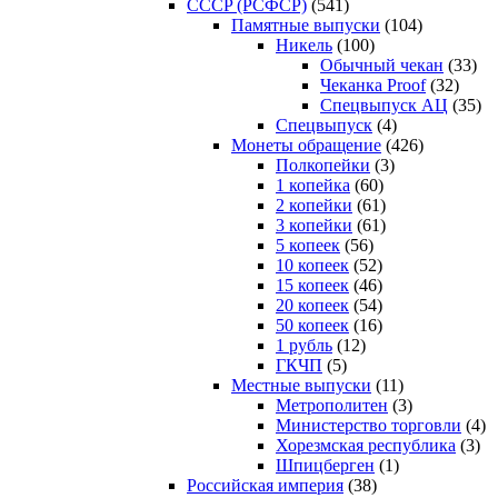
CCCP (РСФСР)
(541)
Памятные выпуски
(104)
Никель
(100)
Обычный чекан
(33)
Чеканка Proof
(32)
Спецвыпуск АЦ
(35)
Спецвыпуск
(4)
Монеты обращение
(426)
Полкопейки
(3)
1 копейка
(60)
2 копейки
(61)
3 копейки
(61)
5 копеек
(56)
10 копеек
(52)
15 копеек
(46)
20 копеек
(54)
50 копеек
(16)
1 рубль
(12)
ГКЧП
(5)
Местные выпуски
(11)
Метрополитен
(3)
Министерство торговли
(4)
Хорезмская республика
(3)
Шпицберген
(1)
Российская империя
(38)