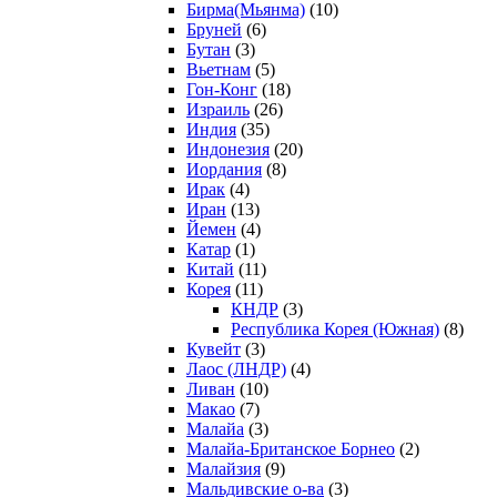
Бирма(Мьянма)
(10)
Бруней
(6)
Бутан
(3)
Вьетнам
(5)
Гон-Конг
(18)
Израиль
(26)
Индия
(35)
Индонезия
(20)
Иордания
(8)
Ирак
(4)
Иран
(13)
Йемен
(4)
Катар
(1)
Китай
(11)
Корея
(11)
КНДР
(3)
Республика Корея (Южная)
(8)
Кувейт
(3)
Лаос (ЛНДР)
(4)
Ливан
(10)
Макао
(7)
Малайа
(3)
Малайа-Британское Борнео
(2)
Малайзия
(9)
Мальдивские о-ва
(3)