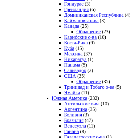
Гондурас
(3)
Гренландия
(6)
Доминиканская Республика
(4)
Каймановы о-ва
(3)
Канада
(25)
Обращение
(23)
Карибские о-ва
(10)
Коста-Рика
(9)
Куба
(15)
Мексика
(37)
Никарагуа
(1)
Панама
(5)
Сальвадор
(2)
США
(35)
Обращение
(35)
Тринидад и Тобаго о-ва
(5)
Ямайка
(11)
Южная Америка
(232)
Антильские о-ва
(10)
Аргентина
(35)
Боливия
(3)
Бразилия
(47)
Венесуэла
(11)
Гайана
(8)
Галапагосские о-ва
(1)