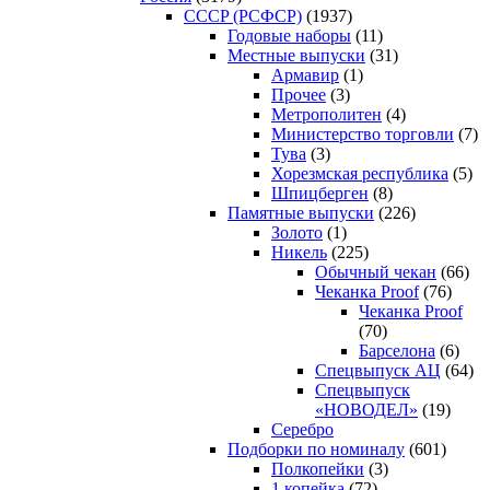
CCCP (РСФСР)
(1937)
Годовые наборы
(11)
Местные выпуски
(31)
Армавир
(1)
Прочее
(3)
Метрополитен
(4)
Министерство торговли
(7)
Тува
(3)
Хорезмская республика
(5)
Шпицберген
(8)
Памятные выпуски
(226)
Золото
(1)
Никель
(225)
Обычный чекан
(66)
Чеканка Proof
(76)
Чеканка Proof
(70)
Барселона
(6)
Спецвыпуск АЦ
(64)
Спецвыпуск
«НОВОДЕЛ»
(19)
Серебро
Подборки по номиналу
(601)
Полкопейки
(3)
1 копейка
(72)