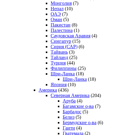
Монголия
(7)
Непал
(10)
ОАЭ
(7)
Оман
(5)
Пакистан
(8)
Палестина
(1)
Саудовская Аравия
(4)
Сингапур
(15)
Сирия (САР)
(6)
Тайвань
(3)
Тайланд
(25)
Турция
(44)
Филиппины
(25)
Шри-Ланка
(18)
Шри-Ланка
(18)
Япония
(10)
Америка
(436)
Северная Америка
(204)
Аруба
(4)
Багамские о-ва
(7)
Барбадос
(5)
Белиз
(5)
Бермудские о-ва
(6)
Гаити
(4)
Гватемала
(2)