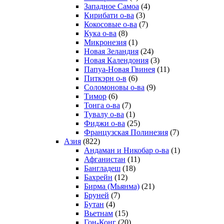
Западное Самоа
(4)
Кирибати о-ва
(3)
Кокосовые о-ва
(7)
Кука о-ва
(8)
Микронезия
(1)
Новая Зеландия
(24)
Новая Календония
(3)
Папуа-Новая Гвинея
(11)
Питкэрн о-в
(6)
Соломоновы о-ва
(9)
Тимор
(6)
Тонга о-ва
(7)
Тувалу о-ва
(1)
Фиджи о-ва
(25)
Французская Полинезия
(7)
Азия
(822)
Андаман и Никобар о-ва
(1)
Афганистан
(11)
Бангладеш
(18)
Бахрейн
(12)
Бирма (Мьянма)
(21)
Бруней
(7)
Бутан
(4)
Вьетнам
(15)
Гон-Конг
(20)