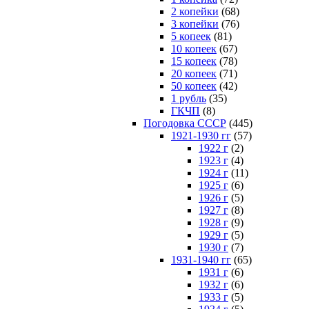
2 копейки
(68)
3 копейки
(76)
5 копеек
(81)
10 копеек
(67)
15 копеек
(78)
20 копеек
(71)
50 копеек
(42)
1 рубль
(35)
ГКЧП
(8)
Погодовка СССР
(445)
1921-1930 гг
(57)
1922 г
(2)
1923 г
(4)
1924 г
(11)
1925 г
(6)
1926 г
(5)
1927 г
(8)
1928 г
(9)
1929 г
(5)
1930 г
(7)
1931-1940 гг
(65)
1931 г
(6)
1932 г
(6)
1933 г
(5)