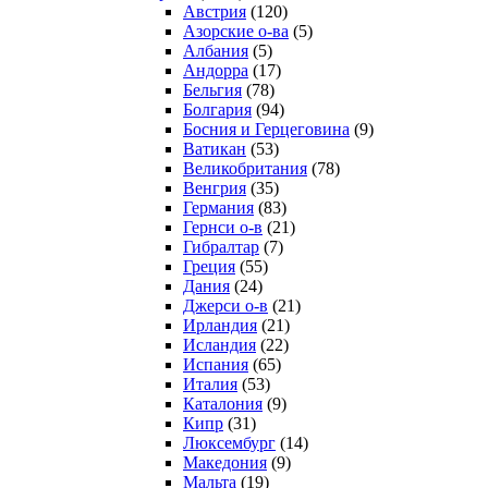
Австрия
(120)
Азорские о-ва
(5)
Албания
(5)
Андорра
(17)
Бельгия
(78)
Болгария
(94)
Босния и Герцеговина
(9)
Ватикан
(53)
Великобритания
(78)
Венгрия
(35)
Германия
(83)
Гернси о-в
(21)
Гибралтар
(7)
Греция
(55)
Дания
(24)
Джерси о-в
(21)
Ирландия
(21)
Исландия
(22)
Испания
(65)
Италия
(53)
Каталония
(9)
Кипр
(31)
Люксембург
(14)
Македония
(9)
Мальта
(19)