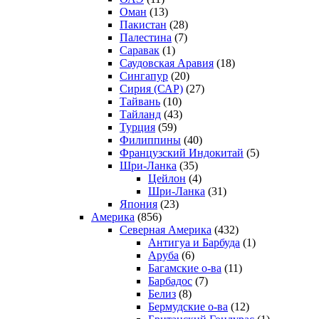
Оман
(13)
Пакистан
(28)
Палестина
(7)
Саравак
(1)
Саудовская Аравия
(18)
Сингапур
(20)
Сирия (САР)
(27)
Тайвань
(10)
Тайланд
(43)
Турция
(59)
Филиппины
(40)
Французский Индокитай
(5)
Шри-Ланка
(35)
Цейлон
(4)
Шри-Ланка
(31)
Япония
(23)
Америка
(856)
Северная Америка
(432)
Антигуа и Барбуда
(1)
Аруба
(6)
Багамские о-ва
(11)
Барбадос
(7)
Белиз
(8)
Бермудские о-ва
(12)