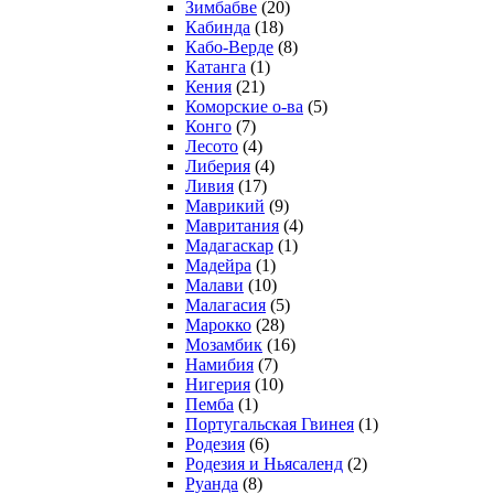
Зимбабве
(20)
Кабинда
(18)
Кабо-Верде
(8)
Катанга
(1)
Кения
(21)
Коморcкие о-ва
(5)
Конго
(7)
Лесото
(4)
Либерия
(4)
Ливия
(17)
Маврикий
(9)
Мавритания
(4)
Мадагаскар
(1)
Мадейра
(1)
Малави
(10)
Малагасия
(5)
Марокко
(28)
Мозамбик
(16)
Намибия
(7)
Нигерия
(10)
Пемба
(1)
Португальская Гвинея
(1)
Родезия
(6)
Родезия и Ньясаленд
(2)
Руанда
(8)