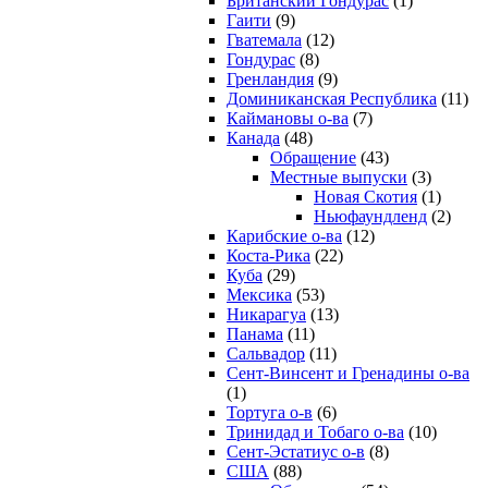
Британский Гондурас
(1)
Гаити
(9)
Гватемала
(12)
Гондурас
(8)
Гренландия
(9)
Доминиканская Республика
(11)
Каймановы о-ва
(7)
Канада
(48)
Обращение
(43)
Местные выпуски
(3)
Новая Скотия
(1)
Ньюфаундленд
(2)
Карибские о-ва
(12)
Коста-Рика
(22)
Куба
(29)
Мексика
(53)
Никарагуа
(13)
Панама
(11)
Сальвадор
(11)
Сент-Винсент и Гренадины о-ва
(1)
Тортуга о-в
(6)
Тринидад и Тобаго о-ва
(10)
Сент-Эстатиус о-в
(8)
США
(88)