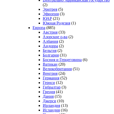
Центрально Африканская государство
(2)
Эритрея
(5)
Эфиопия
(3)
ЮАР
(21)
Южная Родезия
(1)
Европа
(885)
Австрия
(33)
Азорские о-ва
(2)
Албания
(2)
Андорра
(2)
Бельгия
(2)
Болгария
(31)
Босния и Герцеговина
(6)
Ватикан
(20)
Великобритания
(51)
Венгрия
(24)
Германия
(52)
Гернси
(12)
Гибралтар
(3)
Греция
(41)
Дания
(15)
Джерси
(10)
Ирландия
(13)
Исландия
(16)