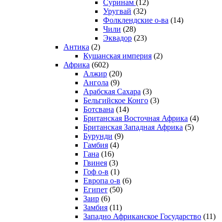
Суринам
(12)
Уругвай
(32)
Фолклендские о-ва
(14)
Чили
(28)
Эквадор
(23)
Антика
(2)
Кушанская империя
(2)
Африка
(602)
Алжир
(20)
Ангола
(9)
Арабская Сахара
(3)
Бельгийское Конго
(3)
Ботсвана
(14)
Британская Восточная Африка
(4)
Британская Западная Африка
(5)
Бурунди
(9)
Гамбия
(4)
Гана
(16)
Гвинея
(3)
Гоф о-в
(1)
Европа о-в
(6)
Египет
(50)
Заир
(6)
Замбия
(11)
Западно Африканское Государство
(11)