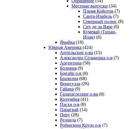
Обращение
(54)
Местные выпуски
(34)
Племя Койотов
(7)
Санта-Изабель
(7)
Северный полюс
(8)
Сиу де ла Варе
(6)
Кумеяай (Типан-
Ипан)
(6)
Ямайка
(18)
Южная Америка
(424)
Антильские о-ва
(15)
Александра Селькирка о-в
(7)
Аргентина
(58)
Боливия
(9)
Бонэйр о-в
(8)
Бразилия
(68)
Венесуэла
(28)
Гайана
(9)
Галапагосские о-ва
(8)
Колумбия
(41)
Пасхи о-в
(8)
Парагвай
(14)
Перу
(28)
Редонда
(7)
Робинзона Крузо о-в
(7)