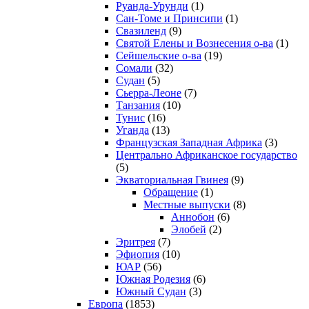
Руанда-Урунди
(1)
Сан-Томе и Принсипи
(1)
Свазиленд
(9)
Святой Елены и Вознесения о-ва
(1)
Сейшельские о-ва
(19)
Сомали
(32)
Судан
(5)
Сьерра-Леоне
(7)
Танзания
(10)
Тунис
(16)
Уганда
(13)
Французская Западная Африка
(3)
Центрально Африканское государство
(5)
Экваториальная Гвинея
(9)
Обращение
(1)
Местные выпуски
(8)
Аннобон
(6)
Элобей
(2)
Эритрея
(7)
Эфиопия
(10)
ЮАР
(56)
Южная Родезия
(6)
Южный Судан
(3)
Европа
(1853)