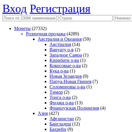
Вход
Регистрация
Монеты
(27332)
Розничная продажа
(4289)
Австралия и Океания
(59)
Австралия
(14)
Вануату о-в
(2)
Западное Самоа
(1)
Кирибати о-ва
(1)
Кокосовые о-ва
(2)
Кука о-ва
(1)
Новая Зеландия
(9)
Папуа-Новая Гвинея
(7)
Соломоновы о-ва
(1)
Тимор
(2)
Тонга о-ва
(2)
Фиджи о-ва
(13)
Французская Полинезия
(4)
Азия
(427)
Афганистан
(2)
Бангладеш
(12)
Бахрейн
(9)