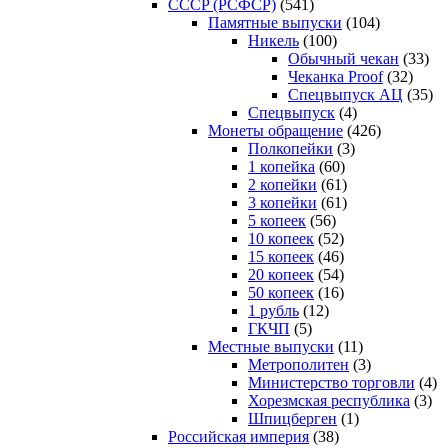
CCCP (РСФСР)
(541)
Памятные выпуски
(104)
Никель
(100)
Обычный чекан
(33)
Чеканка Proof
(32)
Спецвыпуск АЦ
(35)
Спецвыпуск
(4)
Монеты обращение
(426)
Полкопейки
(3)
1 копейка
(60)
2 копейки
(61)
3 копейки
(61)
5 копеек
(56)
10 копеек
(52)
15 копеек
(46)
20 копеек
(54)
50 копеек
(16)
1 рубль
(12)
ГКЧП
(5)
Местные выпуски
(11)
Метрополитен
(3)
Министерство торговли
(4)
Хорезмская республика
(3)
Шпицберген
(1)
Российская империя
(38)