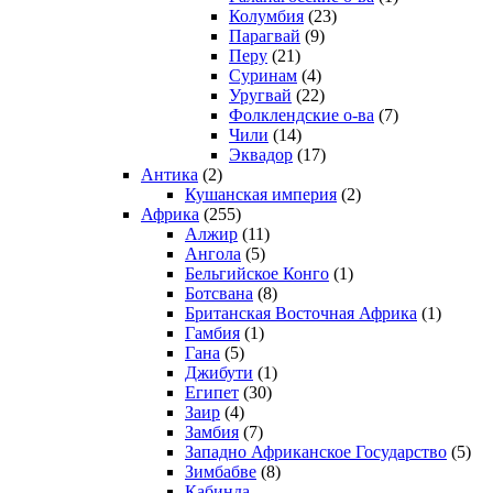
Колумбия
(23)
Парагвай
(9)
Перу
(21)
Суринам
(4)
Уругвай
(22)
Фолклендские о-ва
(7)
Чили
(14)
Эквадор
(17)
Антика
(2)
Кушанская империя
(2)
Африка
(255)
Алжир
(11)
Ангола
(5)
Бельгийское Конго
(1)
Ботсвана
(8)
Британская Восточная Африка
(1)
Гамбия
(1)
Гана
(5)
Джибути
(1)
Египет
(30)
Заир
(4)
Замбия
(7)
Западно Африканское Государство
(5)
Зимбабве
(8)
Кабинда