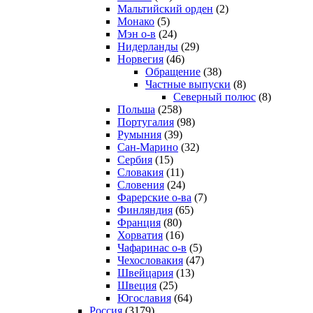
Мальтийский орден
(2)
Монако
(5)
Мэн о-в
(24)
Нидерланды
(29)
Норвегия
(46)
Обращение
(38)
Частные выпуски
(8)
Северный полюс
(8)
Польша
(258)
Португалия
(98)
Румыния
(39)
Сан-Марино
(32)
Сербия
(15)
Словакия
(11)
Словения
(24)
Фарерские о-ва
(7)
Финляндия
(65)
Франция
(80)
Хорватия
(16)
Чафаринас о-в
(5)
Чехословакия
(47)
Швейцария
(13)
Швеция
(25)
Югославия
(64)
Россия
(3179)