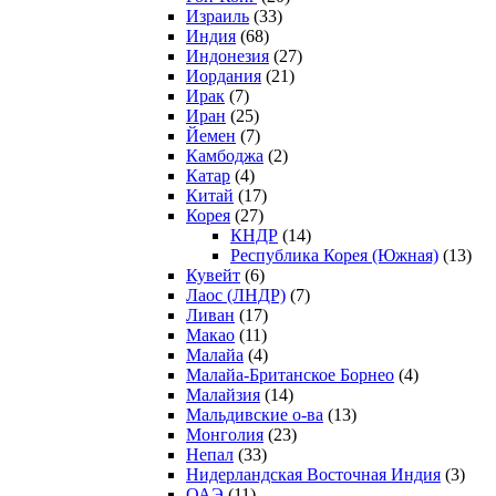
Израиль
(33)
Индия
(68)
Индонезия
(27)
Иордания
(21)
Ирак
(7)
Иран
(25)
Йемен
(7)
Камбоджа
(2)
Катар
(4)
Китай
(17)
Корея
(27)
КНДР
(14)
Республика Корея (Южная)
(13)
Кувейт
(6)
Лаос (ЛНДР)
(7)
Ливан
(17)
Макао
(11)
Малайа
(4)
Малайа-Британское Борнео
(4)
Малайзия
(14)
Мальдивские о-ва
(13)
Монголия
(23)
Непал
(33)
Нидерландская Восточная Индия
(3)
ОАЭ
(11)