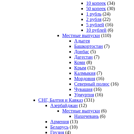
10 копеек
(34)
50 копеек
(30)
1 рубль
(24)
2 рубля
(22)
5 рублей
(16)
10 рублей
(6)
Местные выпуски
(110)
Адыгея
Башкортостан
(7)
Донбас
(5)
Дагестан
(7)
Коми
(8)
Крым
(12)
Калмыкия
(7)
Мордовия
(16)
Северный полюс
(16)
Чувашия
(16)
Удмуртия
(16)
СНГ, Балтия и Кавказ
(331)
Азербайджан
(12)
Местные выпуски
(6)
Нахичевань
(6)
Армения
(13)
Беларусь
(10)
Грузия
(4)