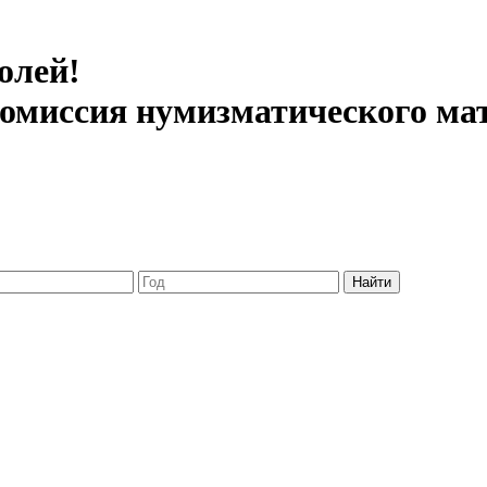
олей!
 комиссия нумизматического ма