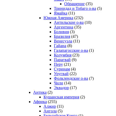
Обращение
(35)
Тринидад и Тобаго о-ва
(5)
Ямайка
(11)
Южная Америка
(232)
Антильские о-ва
(10)
Аргентина
(35)
Боливия
(3)
Бразилия
(47)
Венесуэла
(11)
Гайана
(8)
Галапагосские о-ва
(1)
Колумбия
(23)
Парагвай
(9)
Перу
(21)
Суринам
(4)
Уругвай
(22)
Фолклендские о-ва
(7)
Чили
(14)
Эквадор
(17)
Антика
(2)
Кушанская империя
(2)
Африка
(255)
Алжир
(11)
Ангола
(5)
Бельгийское Конго
(1)