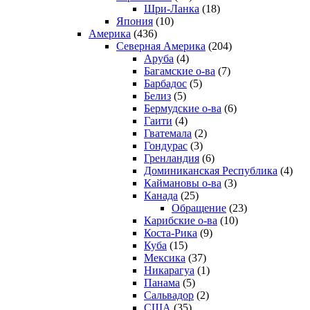
Шри-Ланка
(18)
Япония
(10)
Америка
(436)
Северная Америка
(204)
Аруба
(4)
Багамские о-ва
(7)
Барбадос
(5)
Белиз
(5)
Бермудские о-ва
(6)
Гаити
(4)
Гватемала
(2)
Гондурас
(3)
Гренландия
(6)
Доминиканская Республика
(4)
Каймановы о-ва
(3)
Канада
(25)
Обращение
(23)
Карибские о-ва
(10)
Коста-Рика
(9)
Куба
(15)
Мексика
(37)
Никарагуа
(1)
Панама
(5)
Сальвадор
(2)
США
(35)