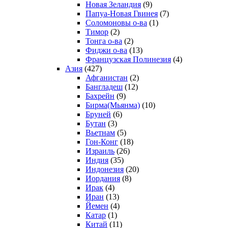
Новая Зеландия
(9)
Папуа-Новая Гвинея
(7)
Соломоновы о-ва
(1)
Тимор
(2)
Тонга о-ва
(2)
Фиджи о-ва
(13)
Французская Полинезия
(4)
Азия
(427)
Афганистан
(2)
Бангладеш
(12)
Бахрейн
(9)
Бирма(Мьянма)
(10)
Бруней
(6)
Бутан
(3)
Вьетнам
(5)
Гон-Конг
(18)
Израиль
(26)
Индия
(35)
Индонезия
(20)
Иордания
(8)
Ирак
(4)
Иран
(13)
Йемен
(4)
Катар
(1)
Китай
(11)