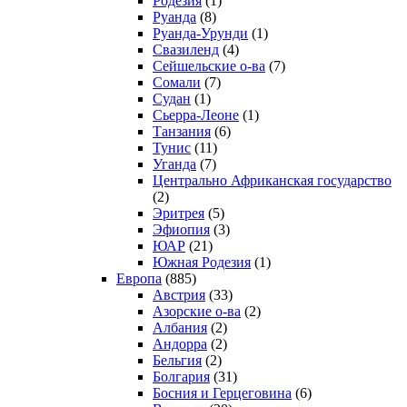
Родезия
(1)
Руанда
(8)
Руанда-Урунди
(1)
Свазиленд
(4)
Сейшельские о-ва
(7)
Сомали
(7)
Судан
(1)
Сьерра-Леоне
(1)
Танзания
(6)
Тунис
(11)
Уганда
(7)
Центрально Африканская государство
(2)
Эритрея
(5)
Эфиопия
(3)
ЮАР
(21)
Южная Родезия
(1)
Европа
(885)
Австрия
(33)
Азорские о-ва
(2)
Албания
(2)
Андорра
(2)
Бельгия
(2)
Болгария
(31)
Босния и Герцеговина
(6)